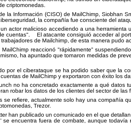
a de criptomonedas.
 de la Información (CISO) de MailChimp, Siobhan 
iberseguridad, la compañía fue consciente del ataq
un actor malicioso accediendo a una herramienta usa
e cuentas". El atacante consiguió acceder al port
los trabajadores de Mailchimp, de esta manera pudo a
e MailChimp reaccionó "rápidamente” suspendiendo
ismo, ha apuntado que tomaron medidas de prevenc
o por el ciberataque se ha podido saber que la co
 cuentas de MailChimp y exportaron con éxito los da
nch no ha concretado exactamente a qué datos tuv
an robar los datos de los clientes del sector de las f
s se refiere, actualmente solo hay una compañía q
riptomonedas, Trezor.
Twitter han publicado un comunicado en el que detalla
ing’ se encuentra fuera de combate, aunque todaví