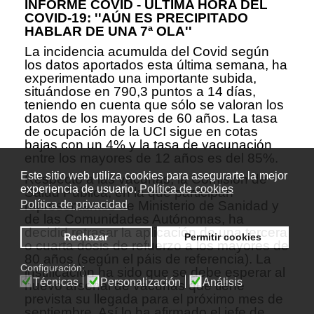
INFORME COVID - ÚLTIMA HORA DEL
COVID-19: ''AÚN ES PRECIPITADO
HABLAR DE UNA 7ª OLA''
La incidencia acumulda del Covid según
los datos aportados esta última semana, ha
experimentado una importante subida,
situándose en 790,3 puntos a 14 días,
teniendo en cuenta que sólo se valoran los
datos de los mayores de 60 años. La tasa
de ocupación de la UCI sigue en cotas
bajas con un 4% y la tasa de vacunación
entre los mayores de 12 años es del 85%.
Este sitio web utiliza cookies para asegurarte la mejor
Respecto a las vacunas, la Comisión de
experiencia de usuario.
Política de cookies
Salud Pública, en la que participan
representantes de Ministerio de Sanidad y
Política de privacidad
de las Comunidades Autónomas, ha
decidid retrasar la aplicación de una tercera
Rechazar
Permitir cookies
o cuarta dosis de refuerzo a los mayores de
80 años (según el páis de referencia). La
Configuración:
justificación ha sido que se debe esperar al
Técnicas
Personalización
Análisis
nuevo arsenal de vacunas que tiene
prevista su llegada para el próximo mes de
septiembre. Así lo ha afirmado el jefe de