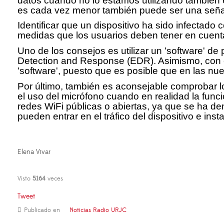
datos cuando no lo estamos utilizando también es
es cada vez menor también puede ser una señal
Identificar que un dispositivo ha sido infectado
medidas que los usuarios deben tener en cuenta
Uno de los consejos es utilizar un 'software' d
Detection and Response (EDR). Asimismo, con el
'software', puesto que es posible que en las nu
Por último, también es aconsejable comprobar l
el uso del micrófono cuando en realidad la funci
redes WiFi públicas o abiertas, ya que se ha 
pueden entrar en el tráfico del dispositivo e insta
Elena Vivar
Visto
5164
veces
Tweet
Publicado en
Noticias Radio URJC