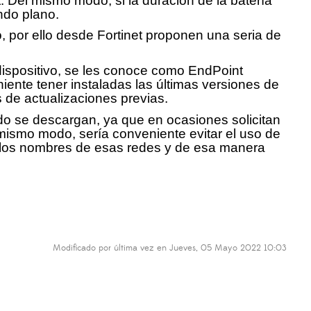
. Del mismo modo, si la duración de la batería
ndo plano.
o, por ello desde Fortinet proponen una seria de
 dispositivo, se les conoce como EndPoint
ente tener instaladas las últimas versiones de
s de actualizaciones previas.
do se descargan, ya que en ocasiones solicitan
l mismo modo, sería conveniente evitar el uso de
r los nombres de esas redes y de esa manera
Modificado por última vez en Jueves, 05 Mayo 2022 10:03