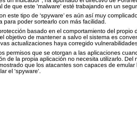
 un indicador", ha apuntado el directivo de Fortinet
 de que este 'malware' esté trabajando en un segu
 con este tipo de ‘spyware’ es aún así muy complicad
 para poder sortearlo con más facilidad.
e protección basado en el comportamiento del propio
 objetivo de mantener a salvo el sistema es conveni
evas actualizaciones haya corregido vulnerabilidade
os permisos que se otorgan a las aplicaciones cuan
ón de la propia aplicación no necesita utilizarlo. De
demostrado que los atacantes son capaces de emula
lar el 'spyware'.