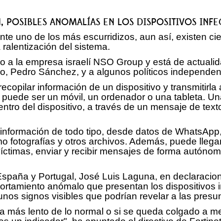
, POSIBLES ANOMALÍAS EN LOS DISPOSITIVOS IN
 uno de los más escurridizos, aun así, existen cier
ralentización del sistema.
ado a la empresa israelí NSO Group y está de actual
o, Pedro Sánchez, y a algunos políticos independent
copilar información de un dispositivo y transmitirla 
e puede ser un móvil, un ordenador o una tableta. Una
ntro del dispositivo, a través de un mensaje de texto
información de todo tipo, desde datos de WhatsApp, 
o fotografías y otros archivos. Además, puede llegar
 víctimas, enviar y recibir mensajes de forma autón
 España y Portugal, José Luis Laguna, en declaraci
portamiento anómalo que presentan los dispositivos 
gunos signos visibles que podrían revelar a las pres
iona más lento de lo normal o si se queda colgado a