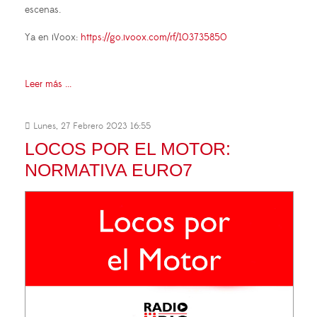
escenas.
Ya en iVoox:
https://go.ivoox.com/rf/103735850
Leer más ...
Lunes, 27 Febrero 2023 16:55
LOCOS POR EL MOTOR:
NORMATIVA EURO7