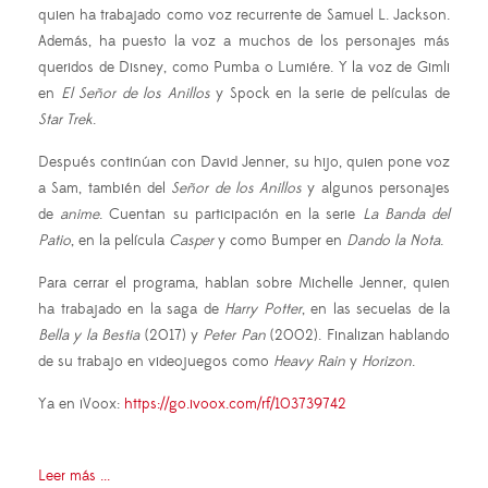
quien ha trabajado como voz recurrente de Samuel L. Jackson.
Además, ha puesto la voz a muchos de los personajes más
queridos de Disney, como Pumba o Lumiére. Y la voz de Gimli
en
El Señor de los Anillos
y Spock en la serie de películas de
Star Trek
.
Después continúan con David Jenner, su hijo, quien pone voz
a Sam, también del
Señor de los Anillos
y algunos personajes
de
anime
. Cuentan su participación en la serie
La Banda del
Patio
, en la película
Casper
y como Bumper en
Dando la Nota
.
Para cerrar el programa, hablan sobre Michelle Jenner, quien
ha trabajado en la saga de
Harry Potter
, en las secuelas de la
Bella y la Bestia
(2017) y
Peter
Pan
(2002). Finalizan hablando
de su trabajo en videojuegos como
Heavy Rain
y
Horizon
.
Ya en iVoox:
https://go.ivoox.com/rf/103739742
Leer más ...