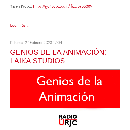
Ya en iVoox:
https://go.ivoox.com/rf/103736889
Leer más ...
Lunes, 27 Febrero 2023 17:04
GENIOS DE LA ANIMACIÓN:
LAIKA STUDIOS