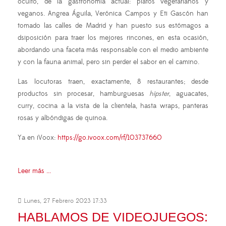
oculto, de la gastronomía actual: platos vegetarianos y
veganos. Angrea Águila, Verónica Campos y Eti Gascón han
tomado las calles de Madrid y han puesto sus estómagos a
dsiposición para traer los mejores rincones, en esta ocasión,
abordando una faceta más responsable con el medio ambiente
y con la fauna animal, pero sin perder el sabor en el camino.
Las locutoras traen, exactamente, 8 restaurantes; desde
productos sin procesar, hamburguesas
hipster
, aguacates,
curry, cocina a la vista de la clientela, hasta wraps, panteras
rosas y albóndigas de quinoa.
Ya en iVoox:
https://go.ivoox.com/rf/103737660
Leer más ...
Lunes, 27 Febrero 2023 17:33
HABLAMOS DE VIDEOJUEGOS: