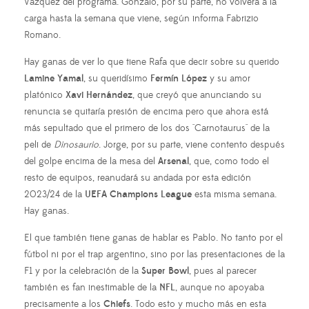
Vázquez del programa. Gonzalo, por su parte, no volverá a la
carga hasta la semana que viene, según informa Fabrizio
Romano.
Hay ganas de ver lo que tiene Rafa que decir sobre su querido
Lamine Yamal
, su queridísimo
Fermín López
y su amor
platónico
Xavi Hernández
, que creyó que anunciando su
renuncia se quitaría presión de encima pero que ahora está
más sepultado que el primero de los dos "Carnotaurus" de la
peli de
Dinosaurio
. Jorge, por su parte, viene contento después
del golpe encima de la mesa del
Arsenal
, que, como todo el
resto de equipos, reanudará su andada por esta edición
2023/24 de la
UEFA Champions League
esta misma semana.
Hay ganas.
El que también tiene ganas de hablar es Pablo. No tanto por el
fútbol ni por el trap argentino, sino por las presentaciones de la
F1 y por la celebración de la
Super Bowl
, pues al parecer
también es fan inestimable de la
NFL
, aunque no apoyaba
precisamente a los
Chiefs
. Todo esto y mucho más en esta