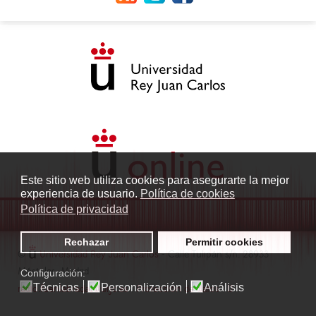
Este sitio web utiliza cookies para asegurarte la mejor
experiencia de usuario.
Política de cookies
Política de privacidad
Rechazar
Permitir cookies
©
Universidad Rey Juan Carlos
- Calle Tulipán s/n. 28933
Móstoles. Madrid
Configuración:
Técnicas
Personalización
Análisis
radio.fuenlabrada1@urjc.es
|
Protección de datos
|