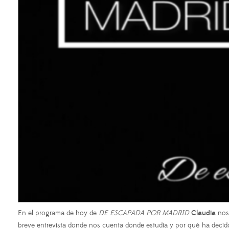
En el programa de hoy de
DE ESCAPADA POR MADRID
Claudia
nos
breve entrevista donde nos cuenta donde estudia y por qué ha decido 