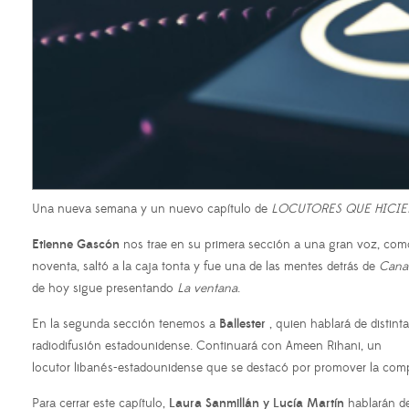
Una nueva semana y un nuevo capítulo de
LOCUTORES QUE HICIE
Etienne Gascón
nos trae en su primera sección a una gran voz, como 
noventa, saltó a la caja tonta y fue una de las mentes detrás de
Canal
de hoy sigue presentando
La ventana
.
En la segunda sección tenemos a
Ballester
, quien hablará de distin
radiodifusión estadounidense. Continuará con Ameen Rihani, un
locutor libanés-estadounidense que se destacó por promover la comp
Para cerrar este capítulo,
Laura Sanmillán y Lucía Martín
hablarán d