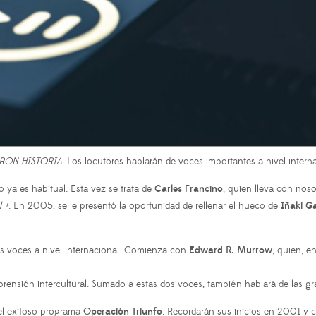
RON HISTORIA
. Los locutores hablarán de voces importantes a nivel inter
ya es habitual. Esta vez se trata de
Carles Francino
, quien lleva con noso
 +
. En 2005, se le presentó la oportunidad de rellenar el hueco de
Iñaki G
tas voces a nivel internacional. Comienza con
Edward R. Murrow
, quien, e
rensión intercultural. Sumado a estas dos voces, también hablará de las 
el exitoso programa
Operación Triunfo
. Recordarán sus inicios en 2001 y c