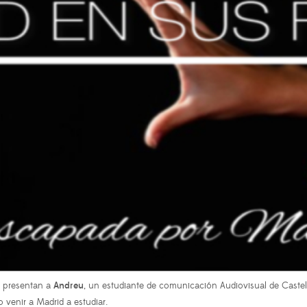
 presentan a
Andreu
, un estudiante de comunicación Audiovisual de Caste
venir a Madrid a estudiar.