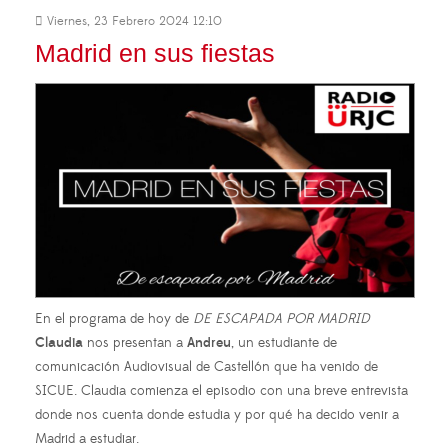
Viernes, 23 Febrero 2024 12:10
Madrid en sus fiestas
En el programa de hoy de
DE ESCAPADA POR MADRID
Claudia
nos presentan a
Andreu
, un estudiante de
comunicación Audiovisual de Castellón que ha venido de
SICUE. Claudia comienza el episodio con una breve entrevista
donde nos cuenta donde estudia y por qué ha decido venir a
Madrid a estudiar.