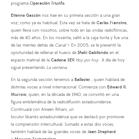
programa
Operación Triunfo
.
Etienne Gascón
nos trae en su primera sección a una gran
voz, como ya es habitual. Esta vez se trata de
Carles Francino
,
quien lleva con nosotros, sobre todo en las ondas radiofónicas,
más de 40 años. En los noventa, saltó a la caja tonta y fue una
de las mentes detrás de
Canal +
. En 2005, se le presentó la
oportunidad de rellenar el hueco de
Iñaki Gabilondo
en el
espacio matinal de la
Cadena SER
Hoy por hoy
. A día de hoy
sigue presentando
La ventana
.
En la segunda sección tenemos a
Ballester
, quien hablará de
distintas voces a nivel internacional. Comienza con
Edward R.
Murrow
, quien, en la década de 1940, se convirtió en una
figura emblemática de la radiodifusión estadounidense.
Continuará con Ameen Rihani, un
locutor libanés-estadounidense que se destacó por promover
la comprensión intercultural. Sumado a estas dos voces,
también hablará de las grandes voces de
Jean Shepherd