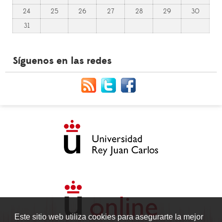
24
25
26
27
28
29
30
31
Síguenos en las redes
Este sitio web utiliza cookies para asegurarte la mejor