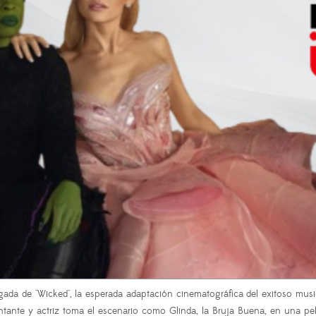
da de "Wicked", la esperada adaptación cinematográfica del exitoso music
tante y actriz toma el escenario como Glinda, la Bruja Buena, en una peli