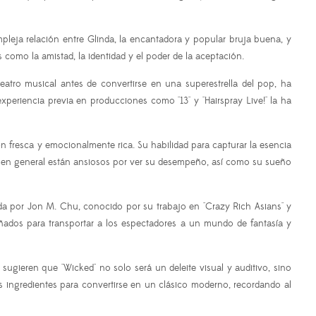
leja relación entre Glinda, la encantadora y popular bruja buena, y
como la amistad, la identidad y el poder de la aceptación.
eatro musical antes de convertirse en una superestrella del pop, ha
periencia previa en producciones como "13" y "Hairspray Live!" la ha
n fresca y emocionalmente rica. Su habilidad para capturar la esencia
 en general están ansiosos por ver su desempeño, así como su sueño
ida por Jon M. Chu, conocido por su trabajo en "Crazy Rich Asians" y
señados para transportar a los espectadores a un mundo de fantasía y
ugieren que "Wicked" no solo será un deleite visual y auditivo, sino
s ingredientes para convertirse en un clásico moderno, recordando al