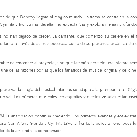
tes de que Dorothy llegara al mágico mundo. La trama se centra en la comp
ynthia Erivo. Juntas, desafían las expectativas y exploran temas profundos 
s no han dejado de crecer. La cantante, que comenzó su carrera en el t
 tanto a través de su voz poderosa como de su presencia escénica. Su ex
ombre de renombre al proyecto, sino que también promete una interpretació
na de las razones por las que los fanáticos del musical original y del cine
reservar la magia del musical mientras se adapta a la gran pantalla. Dirig
r nivel. Los números musicales, coreografías y efectos visuales están di
la anticipación continúa creciendo. Los primeros avances y entrevistas s
 Con Ariana Grande y Cynthia Erivo al frente, la película tiene todos lo
dor de la amistad y la comprensión.