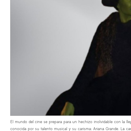
El mundo del cine se prepara para un hechizo inolvidable con la llega
conocida por su talento musical y su carisma: Ariana Grande. La can