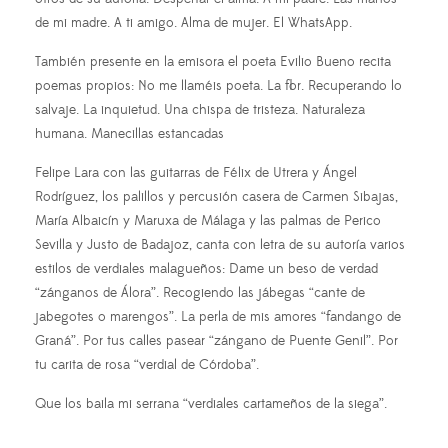
de mi madre. A ti amigo. Alma de mujer. El WhatsApp.
También presente en la emisora el poeta Evilio Bueno recita
poemas propios: No me llaméis poeta. La flor. Recuperando lo
salvaje. La inquietud. Una chispa de tristeza. Naturaleza
humana. Manecillas estancadas
Felipe Lara con las guitarras de Félix de Utrera y Ángel
Rodríguez, los palillos y percusión casera de Carmen Sibajas,
María Albaicín y Maruxa de Málaga y las palmas de Perico
Sevilla y Justo de Badajoz, canta con letra de su autoría varios
estilos de verdiales malagueños: Dame un beso de verdad
“zánganos de Álora”. Recogiendo las jábegas “cante de
jabegotes o marengos”. La perla de mis amores “fandango de
Graná”. Por tus calles pasear “zángano de Puente Genil”. Por
tu carita de rosa “verdial de Córdoba”.
Que los baila mi serrana “verdiales cartameños de la siega”.