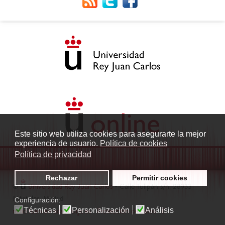
Este sitio web utiliza cookies para asegurarte la mejor
experiencia de usuario.
Política de cookies
Política de privacidad
Rechazar
Permitir cookies
©
Universidad Rey Juan Carlos
- Calle Tulipán s/n. 28933
Móstoles. Madrid
Configuración:
Técnicas
Personalización
Análisis
radio.fuenlabrada1@urjc.es
|
Protección de datos
|