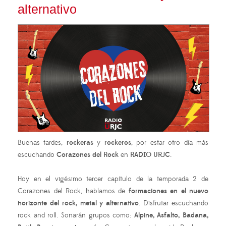
alternativo
Buenas tardes,
rockeras
y
rockeros
, por estar otro día más
escuchando
Corazones del Rock
en
RADIO URJC
.
Hoy en el vigésimo tercer capítulo de la temporada 2 de
Corazones del Rock, hablamos de
formaciones en el nuevo
horizonte del rock, metal y alternativo
. Disfrutar escuchando
rock and roll. Sonarán grupos como:
Alpine, Asfalto, Badana,