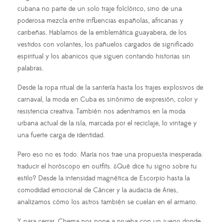
cubana no parte de un solo traje folclórico, sino de una
poderosa mezcla entre influencias españolas, africanas y
caribeñas. Hablamos de la emblemática guayabera, de los
vestidos con volantes, los pañuelos cargados de significado
espiritual y los abanicos que siguen contando historias sin
palabras.
Desde la ropa ritual de la santería hasta los trajes explosivos de
carnaval, la moda en Cuba es sinónimo de expresión, color y
resistencia creativa. También nos adentramos en la moda
urbana actual de la isla, marcada por el reciclaje, lo vintage y
una fuerte carga de identidad.
Pero eso no es todo. María nos trae una propuesta inesperada:
traducir el horóscopo en outfits. ¿Qué dice tu signo sobre tu
estilo? Desde la intensidad magnética de Escorpio hasta la
comodidad emocional de Cáncer y la audacia de Aries,
analizamos cómo los astros también se cuelan en el armario.
Y para cerrar, Chema nos pone a prueba con un juego donde