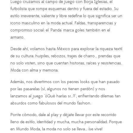
Luego cruzamos al campo de juego con Borja Iglesias, el
futbolista que rompe esquemas dentro y fuera del estadio. Su
estilo irreverente, valiente y libre redefine lo que significa ser un
icono masculino en la moda actual. Faldas, transparencias y
compromiso social: el 'Panda' marca goles también en el
armario.
Desde ahí, volamos hasta México para explorar la riqueza textil
de su cultura: huipiles, rebozos, trajes de charro… prendas que
no solo visten, sino que cuentan historias, raíces y resistencias.
Moda con alma y memoria.
Además, nos divertimos con los peores looks que han pasado
por las pasarelas (sí, algunos no tienen perdón) y nos
lanzamos al juego "¿Qué harías si…?", enfrentando dilemas tan
absurdos como fabulosos del mundo fashion.
Ponte cómodo, dale al play y déjate llevar por este recorrido
lleno de estilo, identidad y mucha, mucha personalidad. Porque
en Mundo Moda, la moda no solo se lleva… ¡se vive!