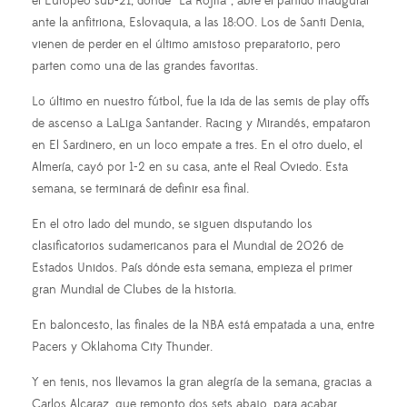
el Europeo sub-21, donde “La Rojita”, abre el partido inaugural
ante la anfitriona, Eslovaquia, a las 18:00. Los de Santi Denia,
vienen de perder en el último amistoso preparatorio, pero
parten como una de las grandes favoritas.
Lo último en nuestro fútbol, fue la ida de las semis de play offs
de ascenso a LaLiga Santander. Racing y Mirandés, empataron
en El Sardinero, en un loco empate a tres. En el otro duelo, el
Almería, cayó por 1-2 en su casa, ante el Real Oviedo. Esta
semana, se terminará de definir esa final.
En el otro lado del mundo, se siguen disputando los
clasificatorios sudamericanos para el Mundial de 2026 de
Estados Unidos. País dónde esta semana, empieza el primer
gran Mundial de Clubes de la historia.
En baloncesto, las finales de la NBA está empatada a una, entre
Pacers y Oklahoma City Thunder.
Y en tenis, nos llevamos la gran alegría de la semana, gracias a
Carlos Alcaraz, que remonto dos sets abajo, para acabar