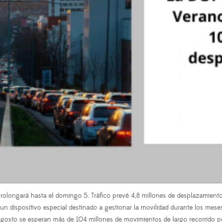
 prolongará hasta el domingo 5. Tráfico prevé 4,8 millones de desplazamient
n dispositivo especial destinado a gestionar la movilidad durante los mes
 agosto se esperan más de 104 millones de movimientos de largo recorrido po