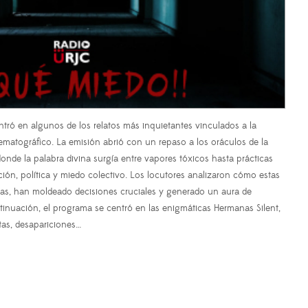
tró en algunos de los relatos más inquietantes vinculados a la
inematográfico. La emisión abrió con un repaso a los oráculos de la
donde la palabra divina surgía entre vapores tóxicos hasta prácticas
ón, política y miedo colectivo. Los locutores analizaron cómo estas
arias, han moldeado decisiones cruciales y generado un aura de
tinuación, el programa se centró en las enigmáticas Hermanas Silent,
as, desapariciones…