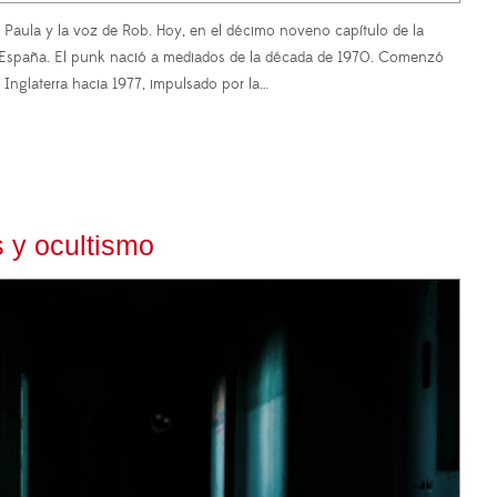
Paula y la voz de Rob. Hoy, en el décimo noveno capítulo de la
 y España. El punk nació a mediados de la década de 1970. Comenzó
nglaterra hacia 1977, impulsado por la…
 y ocultismo