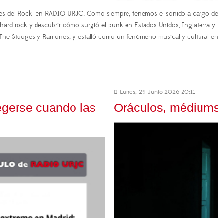
ones del Rock" en RADIO URJC. Como siempre, tenemos el sonido a cargo de 
, hard rock y descubrir cómo surgió el punk en Estados Unidos, Inglaterra
 Stooges y Ramones, y estalló como un fenómeno musical y cultural en I
Lunes, 29 Junio 2026 20:11
egerse cuando las
Oráculos, médiums