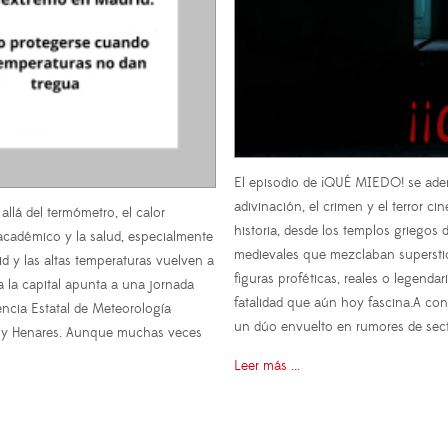
El episodio de ¡QUÉ MIEDO! se aden
adivinación, el crimen y el terror c
llá del termómetro, el calor
historia, desde los templos griegos 
 académico y la salud, especialmente
medievales que mezclaban superstici
d y las altas temperaturas vuelven a
figuras proféticas, reales o legend
ra la capital apunta a una jornada
fatalidad que aún hoy fascina.A con
ncia Estatal de Meteorología
un dúo envuelto en rumores de sect
a y Henares. Aunque muchas veces
Leer más ...