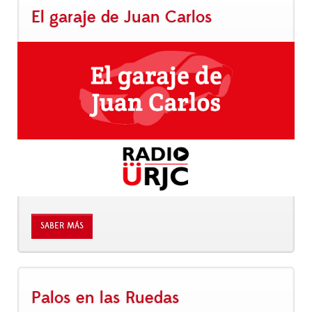
El garaje de Juan Carlos
SABER MÁS
Palos en las Ruedas