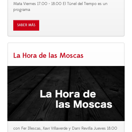
Mata Viernes 17.00 - 18.00 El Túnel del Tiempo es un
programa
SABER MÁS
La Hora de las Moscas
con Fer Illescas, Xavi Villaverde y Dani Revilla Jueves 18.00