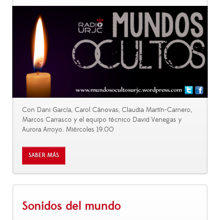
Con Dani García, Carol Cánovas, Claudia Martín-Carnero,
Marcos Carrasco y el equipo técnico David Venegas y
Aurora Arroyo. Miércoles 19.00
SABER MÁS
Sonidos del mundo