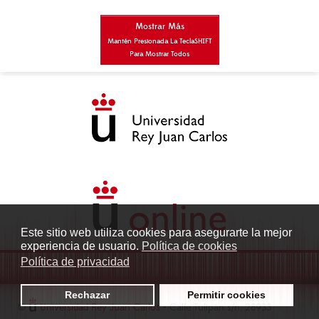
Mostrar Más
Mantén Presionada La Tecla
SHIFT
Para Mostrar Todos
Este sitio web utiliza cookies para asegurarte la mejor
experiencia de usuario.
Política de cookies
Política de privacidad
Rechazar
Permitir cookies
©
Universidad Rey Juan Carlos
- Calle Tulipán s/n. 28933