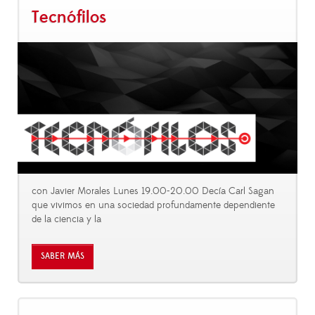
Tecnófilos
con Javier Morales Lunes 19.00-20.00 Decía Carl Sagan
que vivimos en una sociedad profundamente dependiente
de la ciencia y la
SABER MÁS