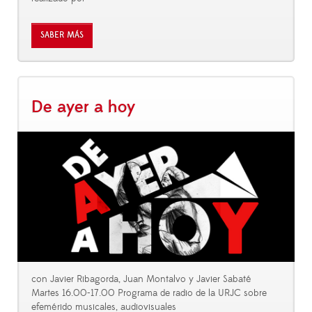
SABER MÁS
De ayer a hoy
con Javier Ribagorda, Juan Montalvo y Javier Sabaté
Martes 16.00-17.00 Programa de radio de la URJC sobre
efemérido musicales, audiovisuales