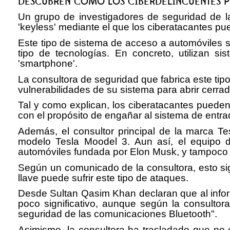
DESCUBREN CÓMO LOS CIBERDELINCUENTES PU
Un grupo de investigadores de seguridad de la
'keyless' mediante el que los ciberatacantes pu
Este tipo de sistema de acceso a automóviles 
tipo de tecnologías. En concreto, utilizan
'smartphone'.
La consultora de seguridad que fabrica este tip
vulnerabilidades de su sistema para abrir cerrad
Tal y como explican, los ciberatacantes pueden 
con el propósito de engañar al sistema de entra
Además, el consultor principal de la marca Te
modelo Tesla Moodel 3. Aun así, el equipo d
automóviles fundada por Elon Musk, y tampoco 
Según un comunicado de la consultora, esto sign
llave puede sufrir este tipo de ataques.
Desde Sultan Qasim Khan declaran que al inform
poco significativo, aunque según la consultor
seguridad de las comunicaciones Bluetooth".
Asimismo, la consultora ha trasladado que no e