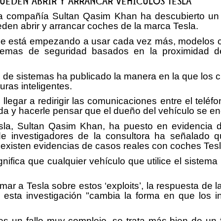
EDEN ABRIR Y ARRANCAR VEHÍCULOS TESLA
 compañía Sultan Qasim Khan ha descubierto un ‘ex
eden abrir y arrancar coches de la marca Tesla.
se está empezando a usar cada vez más, modelos c
 sistemas de seguridad basados en la proximidad
o de sistemas ha publicado la manera en la que los 
uras inteligentes.
llegar a redirigir las comunicaciones entre el teléf
da y hacerle pensar que el dueño del vehículo se en
sla, Sultan Qasim Khan, ha puesto en evidencia d
e investigadores de la consultora ha señalado q
existen evidencias de casos reales con coches Tesl
ifica que cualquier vehículo que utilice el sistem
ar a Tesla sobre estos ‘exploits’, la respuesta de 
a esta investigación "cambia la forma en que los
s un fallo muy complejo, se trata más bien de un f