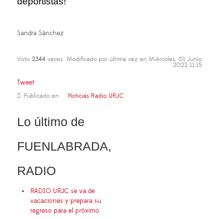
deportistas!
Sandra Sánchez
Visto
2344
veces
Modificado por última vez en Miércoles, 01 Junio
2022 11:15
Tweet
Publicado en
Noticias Radio URJC
Lo último de
FUENLABRADA,
RADIO
RADIO URJC se va de
vacaciones y prepara su
regreso para el próximo