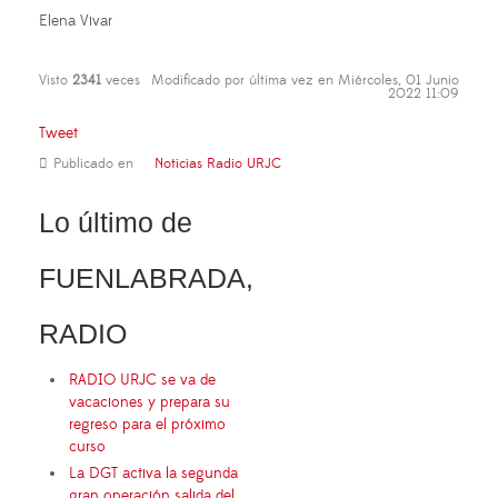
Elena Vivar
Visto
2341
veces
Modificado por última vez en Miércoles, 01 Junio
2022 11:09
Tweet
Publicado en
Noticias Radio URJC
Lo último de
FUENLABRADA,
RADIO
RADIO URJC se va de
vacaciones y prepara su
regreso para el próximo
curso
La DGT activa la segunda
gran operación salida del