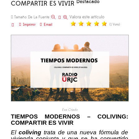
Destacado
COMPARTIR ES VIVIR
Valora este artículo
Tamaño De La Fuente
Imprimir
Email
(1 Voto)
Eva Criado
TIEMPOS MODERNOS – COLIVING:
COMPARTIR ES VIVIR
El
coliving
trata de una nueva fórmula de
vivienda conjunta y que se ha convertido