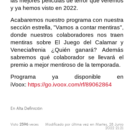
las mejores películas de terror que veremos
y ya hemos visto en 2022.
Acabaremos nuestro programa con nuestra
sección estrella, "Vamos a contar mentiras",
donde nuestros colaboradores nos traen
mentiras sobre El Juego del Calamar y
Veneciafrenia ¿Quién ganará? Además
sabremos qué colaborador se llevará el
premio a mejor mentiroso de la temporada.
Programa ya disponible en
iVoox:
https://go.ivoox.com/rf/89062864
En Alta Definición
Visto
2596
veces
Modificado por última vez en Martes, 28 Junio
2022 21:21