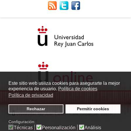
Este sitio web utiliza cookies para asegurarte la mejor
experiencia de usuario.
Política de cookies
Política de privacidad
Rechazar
Permitir cookies
©
Universidad Rey Juan Carlos
- Calle Tulipán s/n. 28933
Móstoles. Madrid
Configuración:
Técnicas
Personalización
Análisis
radio.fuenlabrada1@urjc.es
|
Protección de datos
|