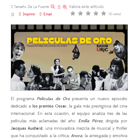
Valora este artículo
Tamaño De La Fuente
Imprimir
Email
(0 votos)
El programa
Películas de Oro
presenta un nuevo episodio
dedicado a
los premios Oscar
, la gala más prestigiosa del cine
internacional. En esta ocasión, el equipo analiza tres de las
películas más aclamadas del año:
Emilia Pérez
, dirigida por
Jacques Audiard
, una innovadora mezcla de musical y thriller
que ha conquistado a la crítica;
Anora
, la arriesgada y emotiva