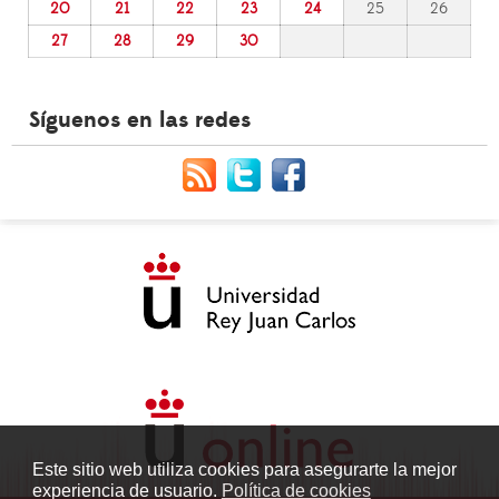
20
21
22
23
24
25
26
27
28
29
30
Síguenos en las redes
Este sitio web utiliza cookies para asegurarte la mejor
experiencia de usuario.
Política de cookies