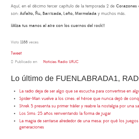
Aquí, en el décimo tercer capítulo de la temporada 2 de
Corazones 
son:
Asfalto, Ñu, Barricada, Leño, Mermelada
y muchos más.
¡¡Alza tus manos al aire con los cuernos del rock!!
Visto
1188
veces
Tweet
Publicado en
Noticias Radio URJC
Lo último de FUENLABRADA1, RAD
La radio deja de ser algo que se escucha para convertirse en al
Spider-Man vuelve a los cines: el héroe que nunca dejó de conq
Shrek 5 presenta su primer tráiler y reabre la nostalgia por una s
Los Sims: 25 años reinventando la forma de jugar
La magia de sentarse alrededor de una mesa: por qué los juego
generaciones