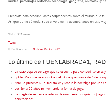
música, personajes históricos, tecnología, geografía, animales, ¡y ha
Prepárate para descubrir datos sorprendentes sobre el mundo que te 
Así que ponte cómodo, sube el volumen y acompáñanos en este viaje
Visto
1083
veces
Tweet
Publicado en
Noticias Radio URJC
Lo último de FUENLABRADA1, RAD
La radio deja de ser algo que se escucha para convertirse en al
Spider-Man vuelve a los cines: el héroe que nunca dejó de conq
Shrek 5 presenta su primer tráiler y reabre la nostalgia por una s
Los Sims: 25 años reinventando la forma de jugar
La magia de sentarse alrededor de una mesa: por qué los juego
generaciones