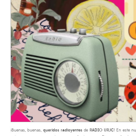
¡Buenas, buenas,
queridos radioyentes
de
RADIO URJC
! En este n