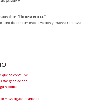
sta películas!
harán decir:
“¡No tenía ni idea!”
.
 lleno de conocimiento, diversión y muchas sorpresas.
IO
go que se construye
uistar generaciones
aga histórica
s de mesa siguen reuniendo