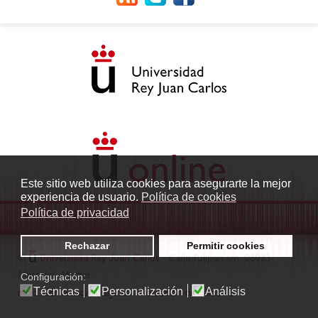
Este sitio web utiliza cookies para asegurarte la mejor
experiencia de usuario.
Política de cookies
Política de privacidad
Rechazar
Permitir cookies
©
Universidad Rey Juan Carlos
- Calle Tulipán s/n. 28933
Móstoles. Madrid
Configuración:
Técnicas
Personalización
Análisis
radio.fuenlabrada1@urjc.es
|
Protección de datos
|