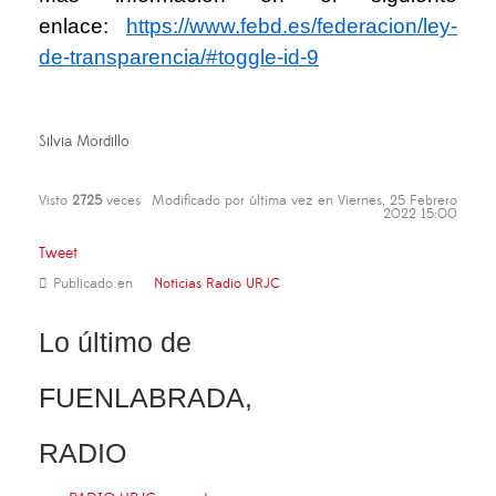
enlace:
https://www.febd.es/federacion/ley-
de-transparencia/#toggle-id-9
Silvia Mordillo
Visto
2725
veces
Modificado por última vez en Viernes, 25 Febrero
2022 15:00
Tweet
Publicado en
Noticias Radio URJC
Lo último de
FUENLABRADA,
RADIO