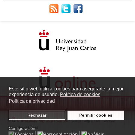
Este sitio web utiliza cookies para asegurarte la mejor
experiencia de usuario.
Política de cookies
Política de privacidad
Rechazar
Permitir cookies
©
Universidad Rey Juan Carlos
- Calle Tulipán s/n. 28933
Móstoles. Madrid
Configuración:
Técnicas
Personalización
Análisis