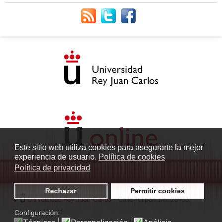
Este sitio web utiliza cookies para asegurarte la mejor
experiencia de usuario.
Política de cookies
Política de privacidad
Rechazar
Permitir cookies
©
Universidad Rey Juan Carlos
- Calle Tulipán s/n. 28933
Móstoles. Madrid
Configuración: