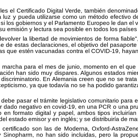
es el Certificado Digital Verde, también denomina
la luz y pueda utilizarse como un método efectivo d
r, si los gobiernos y el Parlamento Europeo le dan e
u emisión y lectura sea posible en todos los países
lver la libertad de movimientos de forma fiable",
 de estas declaraciones, el objetivo del pasaporte
sonas que estén vacunadas contra el COVID-19, hay
marcha para el mes de junio, momento en el que c
cación han sido muy dispares. Algunos estados mie
 discriminatorio. En Alemania creen que no se trata
scepticismo, ya que todavía no se ha podido garan
e debe pasar el trámite legislativo comunitario para
 dado negativo en covid-19, en una PCR o una prue
o en formato digital y papel, ambos tipos incluirí
del estado emisor y en inglés; y se distribuiría de ma
certificado son las de Moderna, Oxford-AstraZe
y Sinopharm, no han sido incluidas, pero la prop