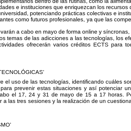
lementarlos dentro de las rutinas, como la alimentac
idades e instituciones que enriquezcan los recursos
a universidad, potenciando prácticas colectivas e insti
udiantes como futuros profesionales, ya que las com
evarán a cabo en mayo de forma online y síncronas, p
los temas de las adicciones a las tecnologías, los e
tividades ofrecerán varios créditos ECTS para to
 TECNOLÓGICAS’
bre el uso de las tecnologías, identificando cuáles s
ara prevenir estas situaciones y así potenciar u
 cabo el 17, 24 y 31 de mayo de 15 a 17 horas. Po
r a las tres sesiones y la realización de un cuestiona
SMO’