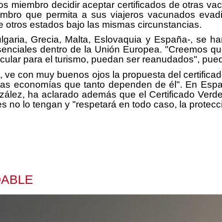
s miembro decidir aceptar certificados de otras va
bro que permita a sus viajeros vacunados evadir
de otros estados bajo las mismas circunstancias.
lgaria, Grecia, Malta, Eslovaquia y España-, se han
 esenciales dentro de la Unión Europea. "Creemos 
rticular para el turismo, puedan ser reanudados", pu
, ve con muy buenos ojos la propuesta del certificado
 las economías que tanto dependen de él". En Españ
zález, ha aclarado además que el Certificado Verde Di
es no lo tengan y "respetará en todo caso, la protecc
DABLE