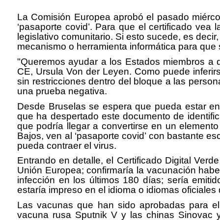
La Comisión Europea aprobó el pasado miércol
‘pasaporte covid’. Para que el certificado vea 
legislativo comunitario. Si esto sucede, es deci
mecanismo o herramienta informática para que s
"Queremos ayudar a los Estados miembros a devo
CE, Ursula Von der Leyen. Como puede inferirse
sin restricciones dentro del bloque a las per
una prueba negativa.
Desde Bruselas se espera que pueda estar en 
que ha despertado este documento de identifi
que podría llegar a convertirse en un elemento
Bajos, ven al ‘pasaporte covid’ con bastante e
pueda contraer el virus.
Entrando en detalle, el Certificado Digital Verd
Unión Europea; confirmaría la vacunación haber
infección en los últimos 180 días; sería emitid
estaría impreso en el idioma o idiomas oficiales 
Las vacunas que han sido aprobadas para el 
vacuna rusa Sputnik V y las chinas Sinovac 