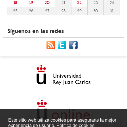
18
19
20
21
22
23
24
25
26
27
28
29
30
31
Síguenos en las redes
Este sitio web utiliza cookies para asegurarte la mejor
experiencia de usuario.
Política de cookies