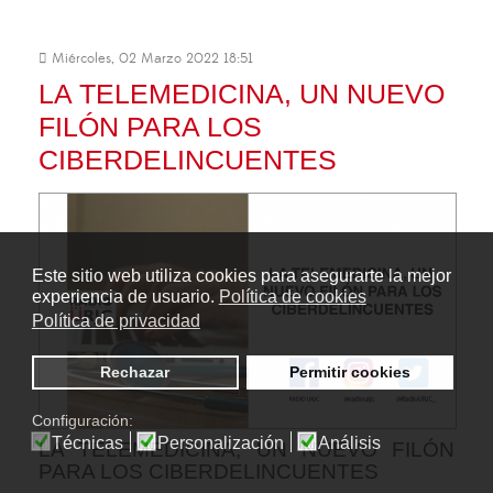
Miércoles, 02 Marzo 2022 18:51
LA TELEMEDICINA, UN NUEVO
FILÓN PARA LOS
CIBERDELINCUENTES
Este sitio web utiliza cookies para asegurarte la mejor
experiencia de usuario.
Política de cookies
Política de privacidad
Rechazar
Permitir cookies
Configuración:
Técnicas
Personalización
Análisis
LA TELEMEDICINA, UN NUEVO FILÓN
PARA LOS CIBERDELINCUENTES