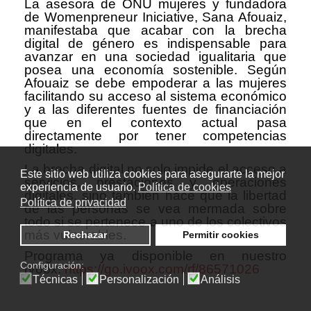
La asesora de ONU mujeres y fundadora
de Womenpreneur Iniciative, Sana Afouaiz,
manifestaba que acabar con la brecha
digital de género es indispensable para
avanzar en una sociedad igualitaria que
posea una economía sostenible. Según
Afouaiz se debe empoderar a las mujeres
facilitando su acceso al sistema económico
y a las diferentes fuentes de financiación
que en el contexto actual pasa
directamente por tener competencias
digitales.
La brecha digital no solo impide el acceso a
Este sitio web utiliza cookies para asegurarte la mejor
servicios, prestaciones y operaciones
experiencia de usuario.
Política de cookies
digitales, sino también hace que la libertad
Política de privacidad
de las personas se vea mermada sobre
todo si se pertenece a uno de los colectivos
más vulnerables.
Rechazar
Permitir cookies
Programa ya disponible en nuestro
Configuración:
iVoox:
https://go.ivoox.com/rf/86571026
Técnicas
Personalización
Análisis