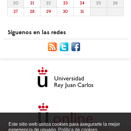
20
21
22
23
24
25
26
27
28
29
30
31
Síguenos en las redes
Este sitio web utiliza cookies para asegurarte la mejor
experiencia de usuario.
Política de cookies