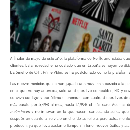
A finales de mayo de este año, la plataforma de Netflix anunciaba que 
clientes. Esta novedad le ha costado que en España se hayan perdido 
barómetro de OTT, Prime Video se ha posicionado como la plataform
Las nuevas medidas que le han jugado una muy mala pasada a la plata
en el que no hay anuncios, solo un dispositivo compatible, HD y desc
conviva contigo; y por último el premium con cuatro dispositivos disp
más barato por 5,49€ al mes, hasta 17,99€ el más caro. Ademas d
mainstream
y no innovan en lo que hacen, cancelando series que ti
después en cuanto al servicio en diferido se refiere, pero actualmente
producen, ya que lleva bastante tiempo sin tener nuevos éxitos y a