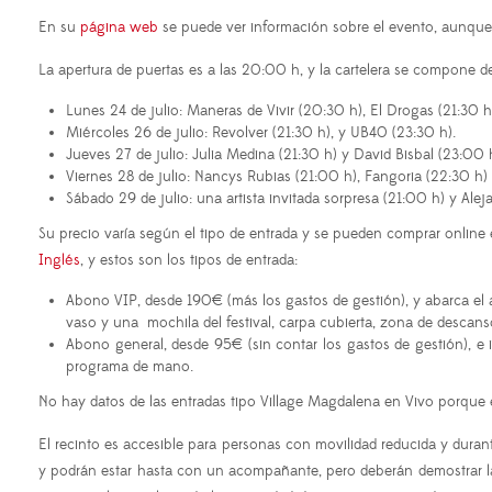
En su
página web
se puede ver información sobre el evento, aunqu
La apertura de puertas es a las 20:00 h, y l
a cartelera se compone de
Lunes 24 de julio: Maneras de Vivir (20:30 h), El Drogas (21:30 h)
Miércoles 26 de julio: Revolver (21:30 h), y UB40 (23:30 h).
Jueves 27 de julio: Julia Medina (21:30 h) y David Bisbal (23:00 
Viernes 28 de julio: Nancys Rubias (21:00 h), Fangoria (22:30 h
Sábado 29 de julio: una artista invitada sorpresa (21:00 h) y Ale
Su precio varía según el tipo de entrada y se pueden comprar online
Inglés
, y estos son los tipos de entrada:
Abono VIP, desde 190€ (más los gastos de gestión), y abarca el a
vaso y una mochila del festival, carpa cubierta, zona de desca
Abono general, desde 95€ (sin contar los gastos de gestión), e i
programa de mano.
No hay datos de las entradas tipo Village Magdalena en Vivo porque e
El recinto es accesible para personas con movilidad reducida y durant
y podrán estar hasta con un acompañante, pero deberán demostrar la