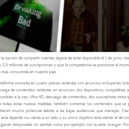
la opción de compartir cuentas dejaría de estar disponible el 1 de junio, m
2,5 millones de suscripciones y que la competencia se posicione al mismo 
a mas consumida en nuestro país.
forma consistía en cuatro planes; estándar con anuncios incluyendo todo e
arga de contenidos; estándar sin anuncios, dos dispositivos compatibles a
onibles a la vez, Ultra HD, descarga de contenidos, dos suscriptores extra
e todas estas nuevas medidas, también comentar los contenidos que se 
enen mucho potencial debido a las bajas audiencias que manejan. Cierto
 esta dejando sus raíces a un lado y su único objetivo esta siendo el de con
largando temporadas sin sentido como por ejemplo con la serie
Stranger Thi