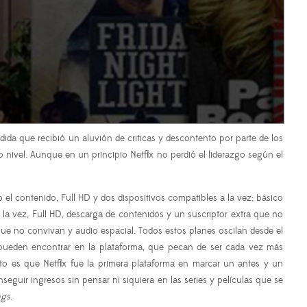
edida que recibió un aluvión de criticas y descontento por parte de los
nivel. Aunque en un principio Netflix no perdió el liderazgo según el
l contenido, Full HD y dos dispositivos compatibles a la vez; básico
 la vez, Full HD, descarga de contenidos y un suscriptor extra que no
 que no convivan y audio espacial. Todos estos planes oscilan desde el
pueden encontrar en la plataforma, que pecan de ser cada vez más
 es que Netflix fue la primera plataforma en marcar un antes y un
seguir ingresos sin pensar ni siquiera en las series y películas que se
ngs
.