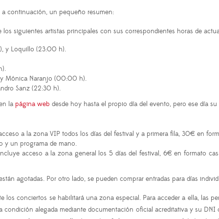
e a continuación, un pequeño resumen:
 los siguientes artistas principales con sus correspondientes horas de actu
, y Loquillo (23:00 h).
h).
) y Mónica Naranjo (00:00 h).
jandro Sanz (22:30 h).
 en la
página web
desde hoy hasta el propio día del evento, pero ese día su
cceso a la zona VIP todos los días del festival y a primera fila, 30€ en f
nso y un programa de mano.
ncluye acceso a la zona general los 5 días del festival, 6€ en formato cas
stán agotadas. Por otro lado, se pueden comprar entradas para días indivi
e los conciertos se habilitará una zona especial. Para acceder a ella, las p
 condición alegada mediante documentación oficial acreditativa y su DNI 