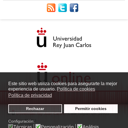
Este sitio web utiliza cookies para asegurarte la mejor
experiencia de usuario.
Política de cookies
Política de privacidad
Rechazar
Permitir cookies
©
Universidad Rey Juan Carlos
- Calle Tulipán s/n. 28933
Móstoles. Madrid
Configuración:
Técnicas
Personalización
Análisis
radio.fuenlabrada1@urjc.es
|
Protección de datos
|