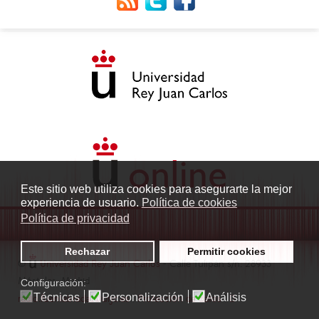
Este sitio web utiliza cookies para asegurarte la mejor
experiencia de usuario.
Política de cookies
Política de privacidad
Rechazar
Permitir cookies
©
Universidad Rey Juan Carlos
- Calle Tulipán s/n. 28933
Móstoles. Madrid
Configuración:
Técnicas
Personalización
Análisis
radio.fuenlabrada1@urjc.es
|
Protección de datos
|