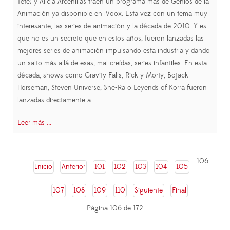
Tete) y Alicia Arcenillas traen un programa más de Genios de la
Animación ya disponible en iVoox. Esta vez con un tema muy
interesante, las series de animación y la década de 2010. Y es
que no es un secreto que en estos años, fueron lanzadas las
mejores series de animación impulsando esta industria y dando
un salto más allá de esas, mal creídas, series infantiles. En esta
década, shows como Gravity Falls, Rick y Morty, Bojack
Horseman, Steven Universe, She-Ra o Leyends of Korra fueron
lanzadas directamente a…
Leer más ...
106
Inicio
Anterior
101
102
103
104
105
107
108
109
110
Siguiente
Final
Página 106 de 172