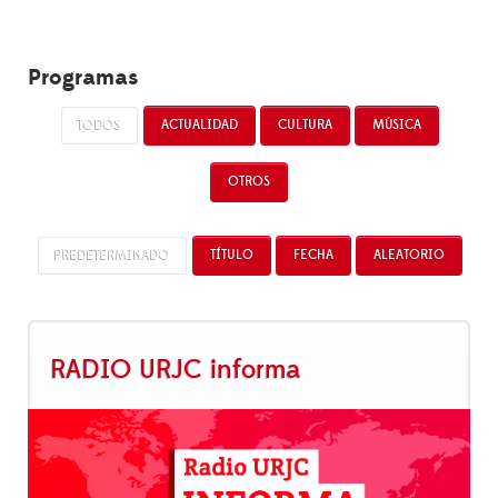
Programas
TODOS
ACTUALIDAD
CULTURA
MÚSICA
OTROS
PREDETERMINADO
TÍTULO
FECHA
ALEATORIO
RADIO URJC informa