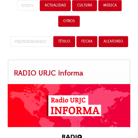
TODOS
ACTUALIDAD
CULTURA
MÚSICA
OTROS
PREDETERMINADO
TÍTULO
FECHA
ALEATORIO
RADIO URJC informa