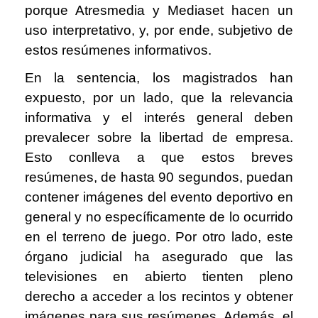
porque Atresmedia y Mediaset hacen un
uso interpretativo, y, por ende, subjetivo de
estos res
ú
menes informativos.
En la sentencia, los magistrados han
expuesto, por un lado, que la relevancia
informativa y el inter
é
s general deben
prevalecer sobre la libertad de empresa.
Esto conlleva a que estos breves
res
ú
menes, de hasta 90 segundos, puedan
contener im
á
genes del evento deportivo en
general y no espec
í
ficamente de lo ocurrido
en el terreno de juego. Por otro lado, este
ó
rgano judicial ha asegurado que las
televisiones en abierto tienten pleno
derecho a acceder a los recintos y obtener
im
á
genes para sus res
ú
menes. Adem
á
s, el