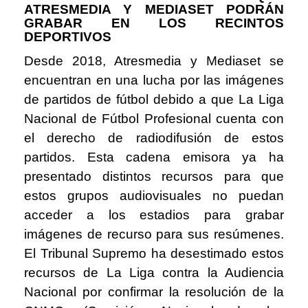
ATRESMEDIA Y MEDIASET PODRÁN
GRABAR EN LOS RECINTOS
DEPORTIVOS
Desde 2018, Atresmedia y Mediaset se
encuentran en una lucha por las im
á
genes
de partidos de f
ú
tbol debido a que La Liga
Nacional de F
ú
tbol Profesional cuenta con
el derecho de radiodifusi
ó
n de estos
partidos. Esta cadena emisora ya ha
presentado distintos recursos para que
estos grupos audiovisuales no puedan
acceder a los estadios para grabar
im
á
genes de recurso para sus res
ú
menes.
El Tribunal Supremo ha desestimado estos
recursos de La Liga contra la Audiencia
Nacional por confirmar la resoluci
ó
n de la