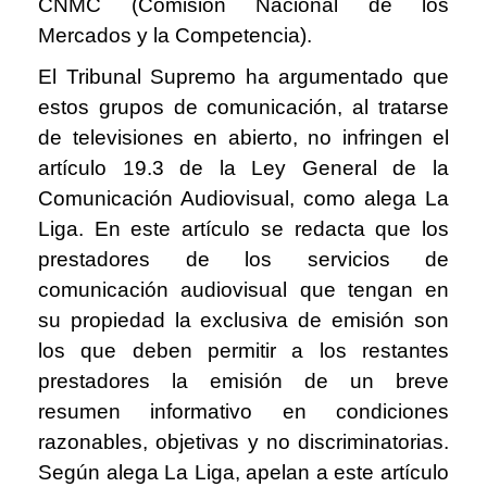
CNMC (Comisi
ó
n Nacional de los
Mercados y la Competencia).
El Tribunal Supremo ha argumentado que
estos grupos de comunicaci
ó
n, al tratarse
de televisiones en abierto, no infringen el
art
í
culo 19.3 de la Ley General de la
Comunicaci
ó
n Audiovisual, como alega La
Liga. En este art
í
culo se redacta que los
prestadores de los servicios de
comunicaci
ó
n audiovisual que tengan en
su propiedad la exclusiva de emisi
ó
n son
los que deben permitir a los restantes
prestadores la emisi
ó
n de un breve
resumen informativo en condiciones
razonables, objetivas y no discriminatorias.
Seg
ú
n alega La Liga, apelan a este art
í
culo