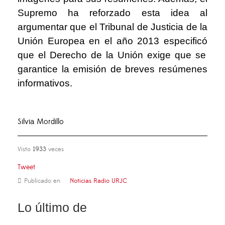
Supremo ha reforzado esta idea al
argumentar que el Tribunal de Justicia de la
Uni
ó
n Europea en el a
ñ
o 2013 especific
ó
que el Derecho de la Uni
ó
n exige que se
garantice la emisi
ó
n de breves res
ú
menes
informativos.
Silvia Mordillo
Visto
1933
veces
Tweet
Publicado en
Noticias Radio URJC
Lo último de