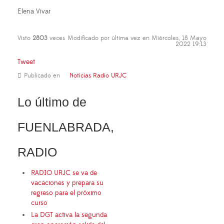
Elena Vivar
Visto
2803
veces
Modificado por última vez en Miércoles, 18 Mayo
2022 19:13
Tweet
Publicado en
Noticias Radio URJC
Lo último de
FUENLABRADA,
RADIO
RADIO URJC se va de
vacaciones y prepara su
regreso para el próximo
curso
La DGT activa la segunda