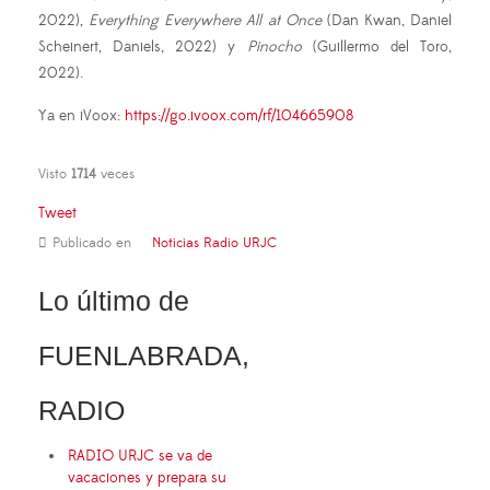
2022),
Everything Everywhere All at Once
(
Dan Kwan
,
Daniel
Scheinert
,
Daniels, 2022
)
y
Pinocho
(Guillermo del Toro,
2022).
Ya en iVoox:
https://go.ivoox.com/rf/104665908
Visto
1714
veces
Tweet
Publicado en
Noticias Radio URJC
Lo último de
FUENLABRADA,
RADIO
RADIO URJC se va de
vacaciones y prepara su