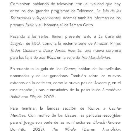
Comienzan hablando de televisión con la rivalidad que hay
entre los dos grandes programas de Telecinco,
La Isla de las
Tentaciones
y
Supervivientes
. Además también informan de los
premios
Ídolo
y el “homenaje” de Tamara Gorro.
Pasando a las series, tienen presente tanto a
La Casa del
Dragón
, de HBO, como a la reciente serie de Amazon Prime,
Todos Quieren a Daisy Jones
. Además, una nueva sorpresa
para los fans de
Star Wars,
en la serie de
The Mandalorian
.
En cuanto a la gala de los
Oscars
, hablan de las películas
nominadas y de las ganadoras. También sobre los nuevos
estrenos en la cartelera, como la nueva peli de
Scream
y, en el
cine español, unas curiosidades de la película de Almodóvar
Hablé con Ella,
del 2002.
Para terminar, la famosa sección de
Vamos a Contar
Mentiras.
Con motivo de los
Oscars
, las películas escogidas
para el juego son parte de las nominaciones:
Blonde
(Andrew
Dominik, 2022),
The Whale
(Darren Aronofsky,