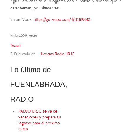
Agus Jara despide el programa con el salero y duende que le
caracterizan, por última vez.
Ya en iVoox:
https://go.ivoox.com/rf/111189143
Visto
1589
veces
Tweet
Publicado en
Noticias Radio URJC
Lo último de
FUENLABRADA,
RADIO
RADIO URJC se va de
vacaciones y prepara su
regreso para el próximo
curso