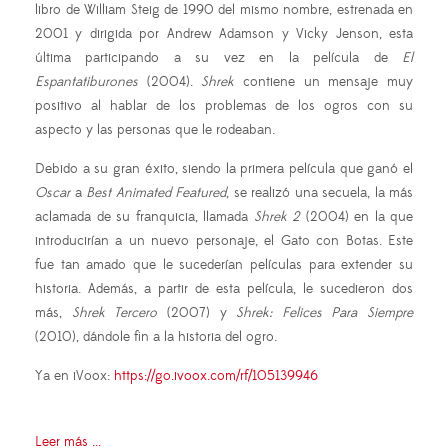
libro de William Steig de 1990 del mismo nombre, estrenada en
2001 y dirigida por Andrew Adamson y Vicky Jenson, esta
última participando a su vez en la película de
El
Espantatiburones
(2004).
Shrek
contiene un mensaje muy
positivo al hablar de los problemas de los ogros con su
aspecto y las personas que le rodeaban.
Debido a su gran éxito, siendo la primera película que ganó el
Oscar
a
Best Animated Featured
, se realizó una secuela, la más
aclamada de su franquicia, llamada
Shrek 2
(2004) en la que
introducirían a un nuevo personaje, el Gato con Botas. Este
fue tan amado que le sucederían películas para extender su
historia. Además, a partir de esta película, le sucedieron dos
más,
Shrek
Tercero
(2007) y
Shrek: Felices Para Siempre
(2010), dándole fin a la historia del ogro.
Ya en iVoox:
https://go.ivoox.com/rf/105139946
Leer más ...