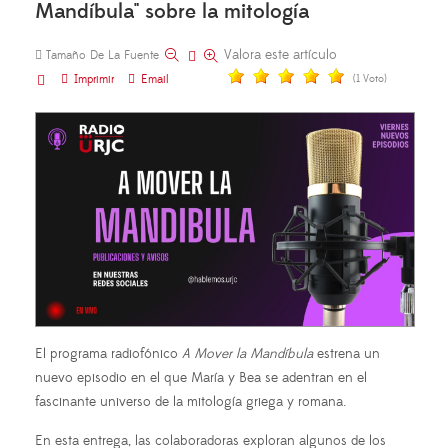
Mandíbula" sobre la mitología
Valora este artículo
Tamaño De La Fuente
Imprimir
Email
(1 Voto)
El programa radiofónico
A Mover la Mandíbula
estrena un
nuevo episodio en el que María y Bea se adentran en el
fascinante universo de la mitología griega y romana.
En esta entrega, las colaboradoras exploran algunos de los