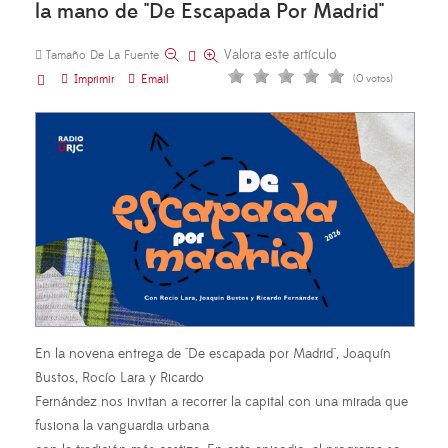
la mano de "De Escapada Por Madrid"
Valora este artículo
Tamaño De La Fuente
Imprimir
Email
(0 votos)
En la novena entrega de "De escapada por Madrid", Joaquín
Bustos, Rocío Lara y Ricardo
Fernández nos invitan a recorrer la capital con una mirada que
fusiona la vanguardia urbana