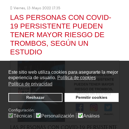
Viernes, 13 Mayo 2022 17:35
LAS PERSONAS CON COVID-
19 PERSISTENTE PUEDEN
TENER MAYOR RIESGO DE
TROMBOS, SEGÚN UN
ESTUDIO
Este sitio web utiliza cookies para asegurarte la mejor
experiencia de usuario.
Política de cookies
Política de privacidad
Rechazar
Permitir cookies
Configuración:
Técnicas
Personalización
Análisis
LAS PERSONAS CON COVID-19 PERSISTENTE