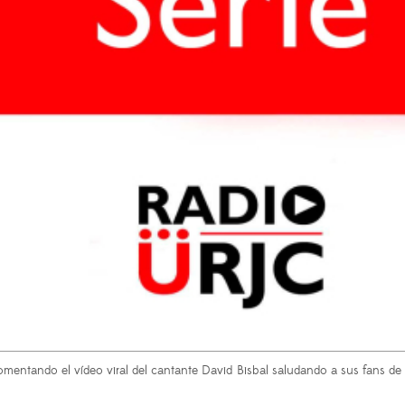
omentando el vídeo viral del cantante David Bisbal saludando a sus fans de 