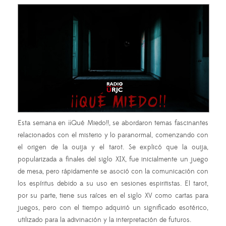
Esta semana en ¡¡Qué Miedo!!, se abordaron temas fascinantes
relacionados con el misterio y lo paranormal, comenzando con
el origen de la ouija y el tarot. Se explicó que la ouija,
popularizada a finales del siglo XIX, fue inicialmente un juego
de mesa, pero rápidamente se asoció con la comunicación con
los espíritus debido a su uso en sesiones espiritistas. El tarot,
por su parte, tiene sus raíces en el siglo XV como cartas para
juegos, pero con el tiempo adquirió un significado esotérico,
utilizado para la adivinación y la interpretación de futuros.