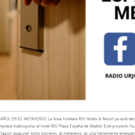
N EL METAVERSO La línea hotelera RIU Hotels & Resort ya está dentro 
empresa mallorquina, el hotel RIU Plaza España de Madrid. Este proyecto ha
tal. Según aseguran estos pioneros, el metaverso, es una herramienta emerge