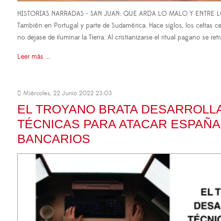
HISTORIAS NARRADAS - SAN JUAN: QUE ARDA LO MALO Y ENTRE LO BUE
También en Portugal y parte de Sudamérica. Hace siglos, los celtas c
no dejase de iluminar la Tierra. Al cristianizarse el ritual pagano se re
Leer más ...
Miércoles, 22 Junio 2022 23:03
EL TROYANO BRATA DESARROLL
TÉCNICAS PARA ATACAR ESPAÑA
BANCARIOS