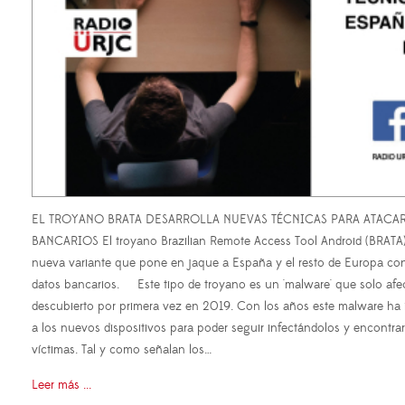
EL TROYANO BRATA DESARROLLA NUEVAS TÉCNICAS PARA ATACA
BANCARIOS El troyano Brazilian Remote Access Tool Android (BRATA) 
nueva variante que pone en jaque a España y el resto de Europa con 
datos bancarios. Este tipo de troyano es un 'malware' que solo afect
descubierto por primera vez en 2019. Con los años este malware h
a los nuevos dispositivos para poder seguir infectándolos y encontra
víctimas. Tal y como señalan los…
Leer más ...