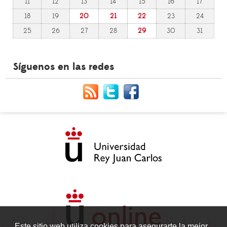
11
12
13
14
15
16
17
18
19
20
21
22
23
24
25
26
27
28
29
30
31
Síguenos en las redes
Este sitio web utiliza cookies para asegurarte la mejor