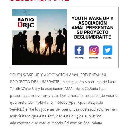
YOUTH WAKE UP Y ASOCIACIÓN AMAL PRESENTAN SU
PROYECTO DESLUMBRARTE La asociación sin ánimo de lucro
Youth Wake Up y la asociación AMAL de la Cañada Real
presenta su nuevo proyecto, Deslumbrarte, un curso de verano
que pretende implantar el método ApS (Aprendizaje de
Servicio) entre los jóvenes del barrio. Las dos asociaciones han
manifestado que esta actividad está dirigida al público
adolescente que esté cursando Educación Secundaria