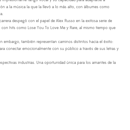
u impresionante rango vocal y su capacidad para adaptarse a
ión a la música la que la llevó a lo más alto, con álbumes como
a.
carrera despegó con el papel de Alex Russo en la exitosa serie de
cal con hits como Lose You To Love Me y Rare, al mismo tiempo que
in embargo, también representan caminos distintos hacia el éxito:
para conectar emocionalmente con su público a través de sus letras y
pectivas industrias. Una oportunidad única para los amantes de la