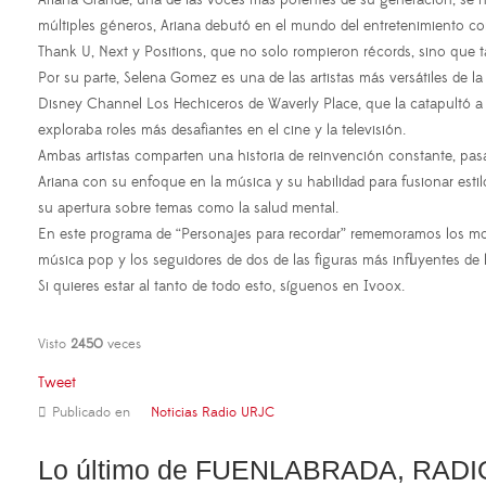
Ariana Grande, una de las voces más potentes de su generación, se 
múltiples géneros, Ariana debutó en el mundo del entretenimiento com
Thank U, Next y Positions, que no solo rompieron récords, sino que t
Por su parte, Selena Gomez es una de las artistas más versátiles de 
Disney Channel Los Hechiceros de Waverly Place, que la catapultó a
exploraba roles más desafiantes en el cine y la televisión.
Ambas artistas comparten una historia de reinvención constante, pasa
Ariana con su enfoque en la música y su habilidad para fusionar est
su apertura sobre temas como la salud mental.
En este programa de “Personajes para recordar” rememoramos los mom
música pop y los seguidores de dos de las figuras más influyentes de
Si quieres estar al tanto de todo esto, síguenos en Ivoox.
Visto
2450
veces
Tweet
Publicado en
Noticias Radio URJC
Lo último de FUENLABRADA, RADI