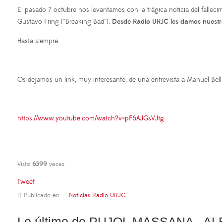
El pasado 7 octubre nos levantamos con la trágica noticia del falleci
Gustavo Fring (“Breaking Bad”).
Desde Radio URJC les damos nuestr
Hasta siempre.
Os dejamos un link, muy interesante, de una entrevista a Manuel Bell
https://www.youtube.com/watch?v=pF6AJGsVJtg
Visto
6399
veces
Tweet
Publicado en
Noticias Radio URJC
Lo último de PUJOL MASSANA , A