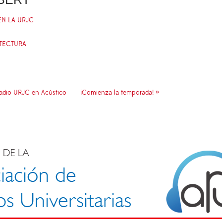
EN LA URJC
ITECTURA
adio URJC en Acústico
¡Comienza la temporada! »