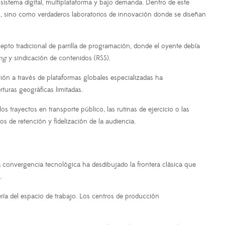
osistema digital, multiplataforma y bajo demanda. Dentro de este
ón, sino como verdaderos laboratorios de innovación donde se diseñan
pto tradicional de parrilla de programación, donde el oyente debía
ing
y sindicación de contenidos (RSS).
ión a través de plataformas globales especializadas ha
turas geográficas limitadas.
 trayectos en transporte público, las rutinas de ejercicio o las
 de retención y fidelización de la audiencia.
a convergencia tecnológica ha desdibujado la frontera clásica que
.
ería del espacio de trabajo. Los centros de producción