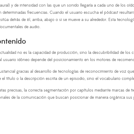
teraural) y de intensidad con las que un sonido llegaría a cada uno de lo
n determinadas frecuencias. Cuando el usuario escucha el pódcast resultan
itúa detrás de él, arriba, abajo o si se mueve a su alrededor. Esta tecnolog
 documentales de audio.
ontenido
 actualidad no es la capacidad de producción, sino la descubribilidad de los
 al usuario idóneo depende del posicionamiento en los motores de recomenda
ancial gracias al desarrollo de tecnologías de reconocimiento de voz que 
l título o la descripción escrita de un episodio, sino el vocabulario comp
etas precisas, la correcta segmentación por capítulos mediante marcas de ti
sionales de la comunicación que buscan posicionar de manera orgánica sus