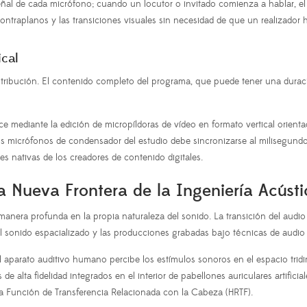
eñal de cada micrófono; cuando un locutor o invitado comienza a hablar, e
contraplanos y las transiciones visuales sin necesidad de que un realizad
ical
tribución. El contenido completo del programa, que puede tener una duració
e mediante la edición de micropíldoras de vídeo en formato vertical orienta
os micrófonos de condensador del estudio debe sincronizarse al milisegundo
s nativas de los creadores de contenido digitales.
a Nueva Frontera de la Ingeniería Acústi
 manera profunda en la propia naturaleza del sonido. La transición del audi
l sonido espacializado y las producciones grabadas bajo técnicas de audio 
l aparato auditivo humano percibe los estímulos sonoros en el espacio tridi
alta fidelidad integrados en el interior de pabellones auriculares artificia
 Función de Transferencia Relacionada con la Cabeza (HRTF).