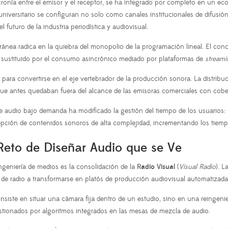
ncronía entre el emisor y el receptor, se ha integrado por completo en un ec
universitario se configuran no solo como canales institucionales de difusi
l futuro de la industria periodística y audiovisual.
ea radica en la quiebra del monopolio de la programación lineal. El conce
do sustituido por el consumo asincrónico mediado por plataformas de
stream
ra convertirse en el eje vertebrador de la producción sonora. La distribuc
ue antes quedaban fuera del alcance de las emisoras comerciales con cober
udio bajo demanda ha modificado la gestión del tiempo de los usuarios: los
pción de contenidos sonoros de alta complejidad, incrementando los tiempos
 Reto de Diseñar Audio que se Ve
geniería de medios es la consolidación de la
Radio Visual
(
Visual Radio
). L
s de radio a transformarse en platós de producción audiovisual automatizada
nsiste en situar una cámara fija dentro de un estudio, sino en una reingeni
ionados por algoritmos integrados en las mesas de mezcla de audio.