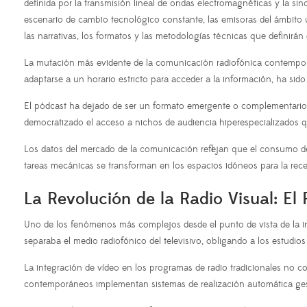
definida por la transmisión lineal de ondas electromagnéticas y la si
escenario de cambio tecnológico constante, las emisoras del ámbito 
las narrativas, los formatos y las metodologías técnicas que definirán e
La mutación más evidente de la comunicación radiofónica contemporán
adaptarse a un horario estricto para acceder a la información, ha si
El pódcast ha dejado de ser un formato emergente o complementario pa
democratizado el acceso a nichos de audiencia hiperespecializados q
Los datos del mercado de la comunicación reflejan que el consumo de a
tareas mecánicas se transforman en los espacios idóneos para la rece
La Revolución de la Radio Visual: El
Uno de los fenómenos más complejos desde el punto de vista de la in
separaba el medio radiofónico del televisivo, obligando a los estudio
La integración de vídeo en los programas de radio tradicionales no co
contemporáneos implementan sistemas de realización automática gest