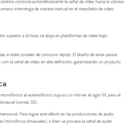
l sistema conmuta automáticamente la señal de vídeo hacia la cámara
or humano intervenga de manera manual en el mezclador de vídeo.
n superior a la hora, se aloja en plataformas de vídeo bajo
das a redes sociales de consumo rápido. El diseño de estas piezas
 con la señal de vídeo en alta definición, garantizando un producto
ca
o monofónico al estereofónico supuso un hito en el siglo XX, pero el
binaural (sonido 3D).
mensional. Para lograr este efecto en las producciones de audio
les (micrófonos binaurales), o bien se procesa la señal de audio